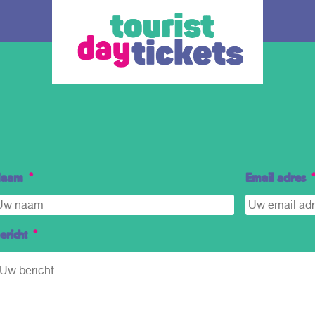
aam
*
Email adres
de regio
Hoe werkt het
Alle t
ericht
*
n Haag
Waar wil je heen? Er zijn verschillende OV
De ticket
– dagkaarten beschikbaar, elk voor een
vervoer d
t kan je
andere regio en/of vervoerder in Zuid-
keuze;
bus, tram, metro
Holland.
o Zuid Holland.