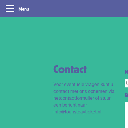
Menu
Contact
N
Voor eventuele vragen kunt u
contact met ons opnemen via
Tourist Day Ticket
Routes: Ontdek 
B
hetcontactformulier of stuur
Rotterdam & De
een bericht naar
Met de Tourist Day Ticket reis je
info@touristdayticket.nl
gedurende een hele dag onbeperkt met de
Met een Tourist Day Ticke
bus, tram, metro en waterbus voor een
onbeperkt reizen met de 
vast bedrag door heel Zuid-Holland.
en waterbus door de regi