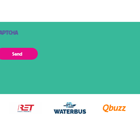
routes.
APTCHA