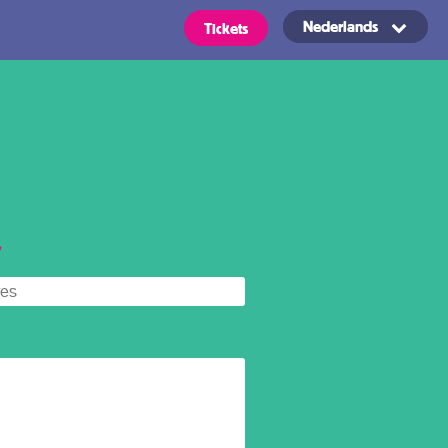
Nederlands
Tickets
Routes
OVpay –
*
Makkelijk in-
en uitchecken
ickets
in het OV in
Nederland
s zijn geldig voor alle typen
ie vermeld staan bij uw regio naar
Voorwaarden