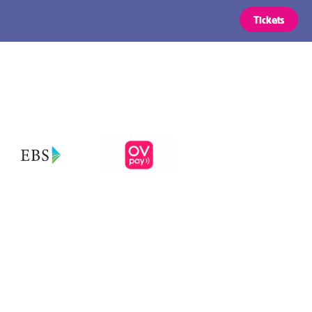
Tickets
Routes
OVpay –
Makkelijk in-
en uitchecken
ickets
in het OV in
Nederland
s zijn geldig voor alle typen
ie vermeld staan bij uw regio naar
Voorwaarden