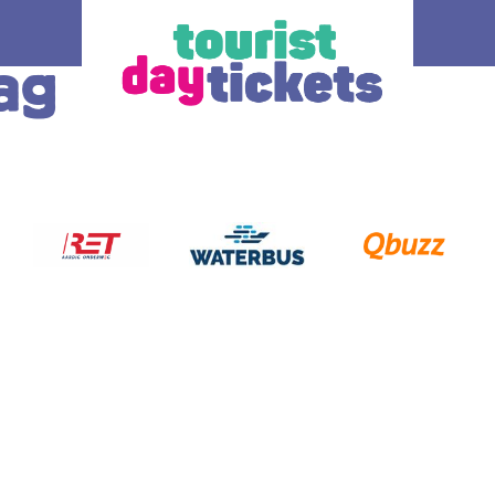
ag
de regio
Hoe werkt het
Alle t
n Haag
Waar wil je heen? Er zijn verschillende OV
De ticket
– dagkaarten beschikbaar, elk voor een
vervoer d
t kan je
andere regio en/of vervoerder in Zuid-
keuze;
bus, tram, metro
Holland.
o Zuid Holland.