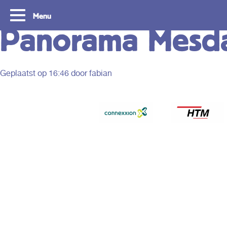
Menu
Panorama Mesd
Geplaatst op
16:46
door fabian
Tourist Day Ticket
Routes: Ontdek 
Rotterdam & De
Met de Tourist Day Ticket reis je
gedurende een hele dag onbeperkt met de
Met een Tourist Day Ticke
bus, tram, metro en waterbus voor een
onbeperkt reizen met de 
vast bedrag door heel Zuid-Holland.
en waterbus door de regi