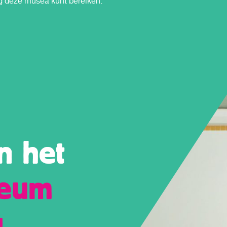
g deze musea kunt bereiken.
routes.
n het
seum
g