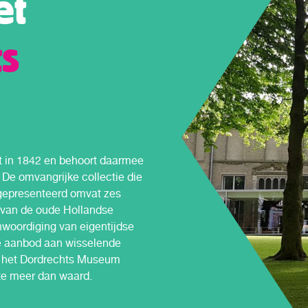
et
s
t in 1842 en behoort daarmee
De omvangrijke collectie die
 gepresenteerd omvat zes
 van de oude Hollandse
nwoordiging van eigentijdse
te aanbod aan wisselende
n het Dordrechts Museum
te meer dan waard.