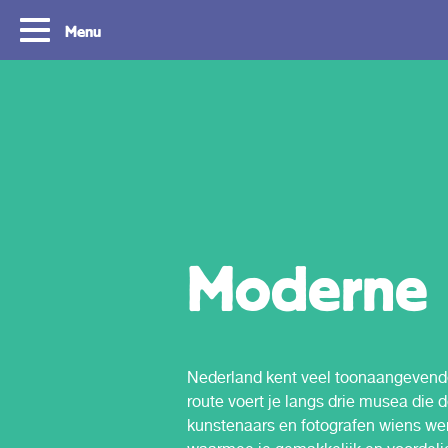
Menu
Moderne e
Tourist Day Ticket
Routes: Ontdek 
Rotterdam & De
Nederland kent veel toonaangevende 
Met de Tourist Day Ticket reis je
gedurende een hele dag onbeperkt met de
route voert je langs drie musea die 
Met een Tourist Day Ticke
bus, tram, metro en waterbus voor een
onbeperkt reizen met de 
kunstenaars en fotografen wiens wer
vast bedrag door heel Zuid-Holland.
en waterbus door de regi