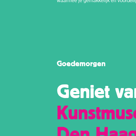
waarmee je gemakkelijk en voordeli
Ontdek wat inspirerende 
Goedemorgen
Geniet va
Kunstmu
Den Haa