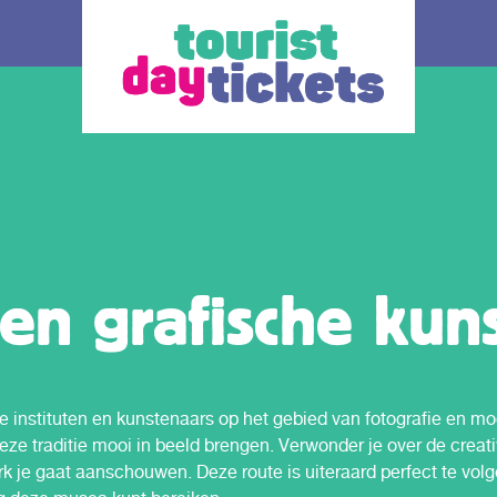
n grafische kuns
de regio
Hoe werkt het
Alle t
n Haag
instituten en kunstenaars op het gebied van fotografie en mo
Waar wil je heen? Er zijn verschillende OV
De ticket
– dagkaarten beschikbaar, elk voor een
vervoer d
deze traditie mooi in beeld brengen. Verwonder je over de creati
t kan je
andere regio en/of vervoerder in Zuid-
keuze;
bus, tram, metro
k je gaat aanschouwen. Deze route is uiteraard perfect te volg
Holland.
o Zuid Holland.