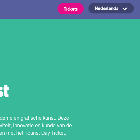
Nederlands
Tickets
Routes
OVpay –
Makkelijk in-
t
en uitchecken
ickets
in het OV in
Nederland
derne en grafische kunst. Deze
s zijn geldig voor alle typen
ie vermeld staan bij uw regio naar
viteit, innovatie en kunde van de
Voorwaarden
en met het Tourist Day Ticket,