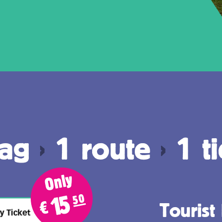
dag
›
1 route
›
1 ti
Only
50
15
Tourist
€