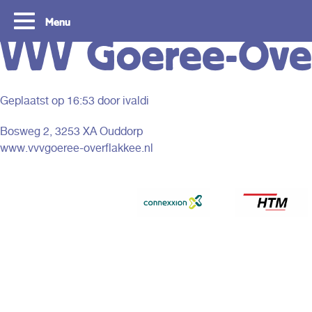
Menu
VVV Goeree-Ove
Geplaatst op
16:53
door ivaldi
Bosweg 2, 3253 XA Ouddorp
www.vvvgoeree-overflakkee.nl
Tourist Day Ticket
Routes: Ontdek 
Rotterdam & De
Met de Tourist Day Ticket reis je
gedurende een hele dag onbeperkt met de
Met een Tourist Day Ticke
bus, tram, metro en waterbus voor een
onbeperkt reizen met de 
vast bedrag door heel Zuid-Holland.
en waterbus door de regi