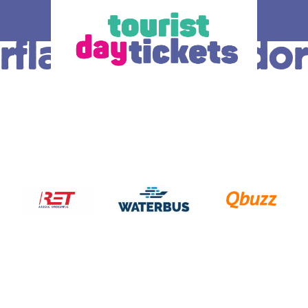
rflakkee/Ouddo
de regio
Hoe werkt het
Alle t
n Haag
Waar wil je heen? Er zijn verschillende OV
De ticket
– dagkaarten beschikbaar, elk voor een
vervoer d
t kan je
andere regio en/of vervoerder in Zuid-
keuze;
bus, tram, metro
Holland.
o Zuid Holland.