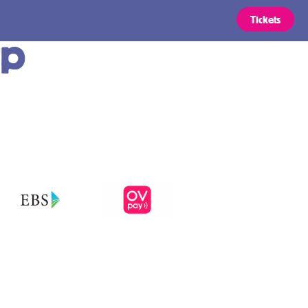
Tickets
rp
Routes
OVpay –
Makkelijk in-
en uitchecken
ickets
in het OV in
Nederland
s zijn geldig voor alle typen
ie vermeld staan bij uw regio naar
Voorwaarden